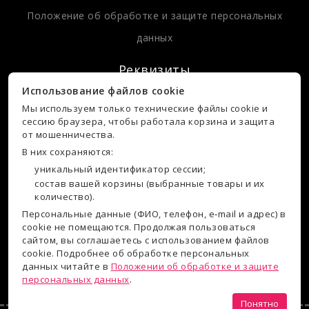
Положение об обработке и защите персональных
данных
Реквизиты
Использование файлов cookie
Мы используем только технические файлы cookie и
ИП АФАНАСЬЕВА НАДЕЖДА ВАСИЛЬЕВНА,
сессию браузера, чтобы работала корзина и защита
ИНН: 110108479194,
от мошенничества.
Р/С: 40802810429190009597,
В них сохраняются:
Банк: ФИЛИАЛ "НИЖЕГОРОДСКИЙ" АО "АЛЬФА-БАНК",
уникальный идентификатор сессии;
состав вашей корзины (выбранные товары и их
БИК: 042202824,
количество).
К/С: 30101810200000000824
Персональные данные (ФИО, телефон, e‑mail и адрес) в
Юр. адрес: 167000, Республика Коми,
cookie не помещаются. Продолжая пользоваться
г. Сыктывкар, улица Бабушкина, д. 31,
сайтом, вы соглашаетесь с использованием файлов
cookie. Подробнее об обработке персональных
кв./оф. кв. 59
данных читайте в
Положении об обработке и защите
персональных данных
.
Понятно