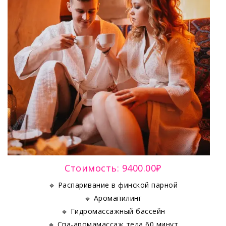
Стоимость: 9400.00₽
🔹 Распаривание в финской парной
🔹 Аромапилинг
🔹 Гидромассажный бассейн
🔹 Спа-аромамассаж тела 60 минут