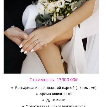
Стоимость: 13900.00₽
🔹 Распаривание во влажной парной (в хаммаме)
🔹 Аромапилинг тела
🔹 Души виши
🔹 Обёртывание шоколадной маской